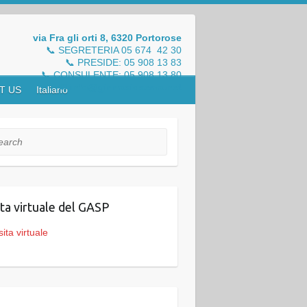
via Fra gli orti 8, 6320 Portorose
📞 SEGRETERIA 05 674 42 30
📞 PRESIDE: 05 908 13 83
📞 CONSULENTE: 05 908 13 80
✉ info@ginnasiosema.net
T US
Italiano
rch
ita virtuale del GASP