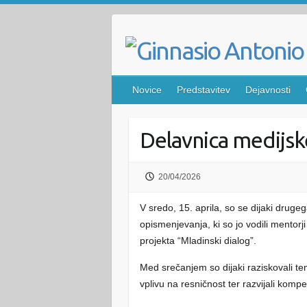
Skip
to
content
Novice
Predstavitev
Dejavnosti
Delavnica medijs
20/04/2026
V sredo, 15. aprila, so se dijaki drugeg
opismenjevanja, ki so jo vodili mentor
projekta “Mladinski dialog”.
Med srečanjem so dijaki raziskovali te
vplivu na resničnost ter razvijali kompe