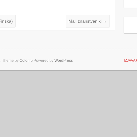
inska)
Mali znanstveniki
→
o
. Theme by
Colorlib
Powered by
WordPress
IZJAVA