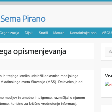
Organizacija
Dijaki
Starši
Matura
Kontaktirajte nas
ABOU
kega opismenjevanja
Sea
Vis
a in tretjega letnika udeležili delavnice medijskega
ji Mladinskega sveta Slovenije (MSS). Delavnica je del
mo medijev in umetne inteligence, razmišljali o njunem
tence, koristne za kritično vrednotenje informacij.